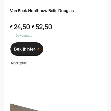
Van Beek Houtbouw Beits Douglas
24,50
52,50
€
-
€
Op voorraad
Bekijk hier
Meer opties