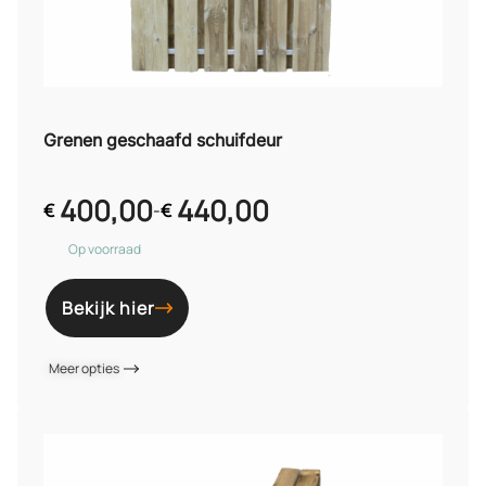
Grenen geschaafd schuifdeur
400,00
440,00
€
-
€
Op voorraad
Bekijk hier
Meer opties