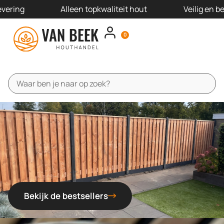
ering
Alleen topkwaliteit hout
Veilig en be
0
Schutting pakketten
Schutting panelen
Schutting onderdelen
Offerte aanvragen
Bekijk de bestsellers