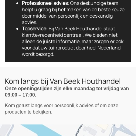
Professioneel advies
: Ons deskundige team
helpt u graag bij het maken van de beste keuze
door middel van persoonlijk en deskundig
advies.
Topservice
: Bij Van Beek Houthandel staat
klanttevredenheid centraal. We bieden niet
alleen de juiste informatie, maar zorgen er ook
voor dat uw tuinproduct door heel Nederland
wordt bezorgd.
Kom langs bij Van Beek Houthandel
Onze openingstijden zijn elke maandag tot vrijdag van
09:00 – 17:00.
Kom gerust langs voor persoonlijk advies of om onze
producten te bekijken.