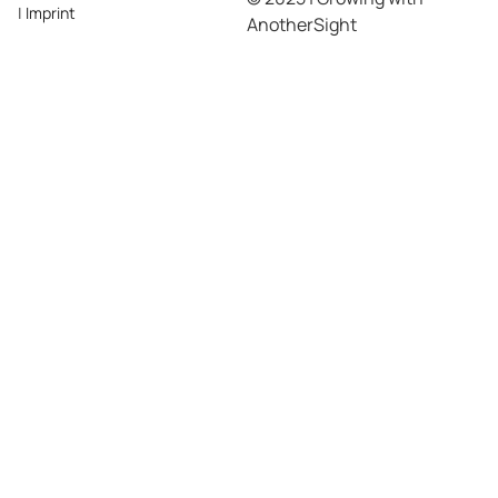
|
Imprint
AnotherSight