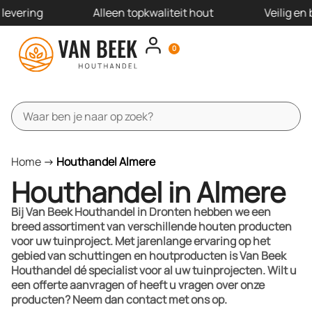
evering
Alleen topkwaliteit hout
Veilig en 
0
Schutting pakketten
Schutting panelen
Schutting onderdelen
Offerte aanvragen
Home
->
Houthandel Almere
Houthandel in Almere
Bij Van Beek Houthandel in Dronten hebben we een
breed assortiment van verschillende houten producten
voor uw tuinproject. Met jarenlange ervaring op het
gebied van schuttingen en houtproducten is Van Beek
Houthandel dé specialist voor al uw tuinprojecten. Wilt u
een offerte aanvragen of heeft u vragen over onze
producten? Neem dan contact met ons op.