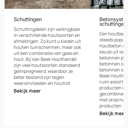
Schuttingen
Betonsyste
schuttingen
Schuttingdelen zijn verkrijgbaar
Een houtbeto
in verschillende houtsoorten en
steeds populai
afmetingen. Zo kunt u kiezen uit
houtbeton sc
houten tuinschermen, maar ook
keuze uit ver
uit een combinatie van gaas en
betonnen pro
hout. Bij Van Beek Houthandel
betonnen ond
zijn veel houtsoorten standaard
betonnen sch
geïmpregneerd, waardoor ze
Beek Houthan
beter bestand zijn tegen
ruim assorti
weersinvloeden en houtrot.
producten die
Bekijk meer
gecombineer
met onze hou
producten.
Bekijk meer