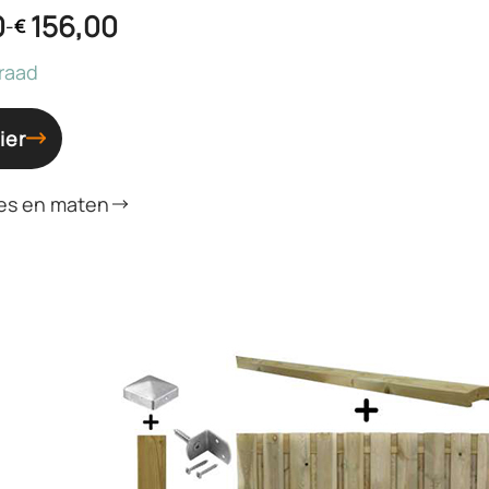
0
156,00
-
€
raad
ier
es en maten