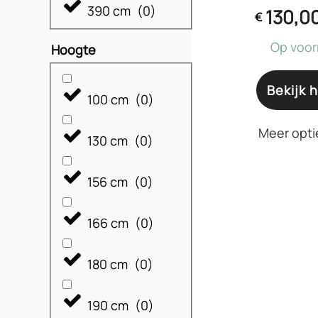
390 cm
(
0
)
130,0
€
Op voor
Hoogte
Bekijk h
100 cm
(
0
)
Meer opti
130 cm
(
0
)
156 cm
(
0
)
166 cm
(
0
)
180 cm
(
0
)
190 cm
(
0
)