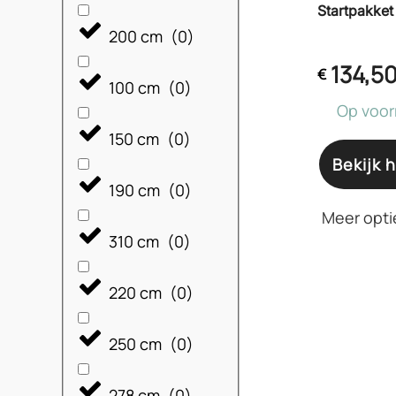
Startpakket
200 cm
(
0
)
134,5
€
100 cm
(
0
)
Op voor
150 cm
(
0
)
Bekijk h
190 cm
(
0
)
Meer opti
310 cm
(
0
)
220 cm
(
0
)
250 cm
(
0
)
278 cm
(
0
)