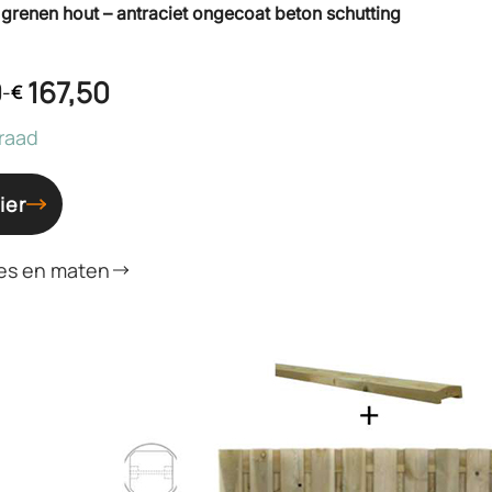
 grenen hout – antraciet ongecoat beton schutting
0
167,50
-
€
raad
ier
es en maten