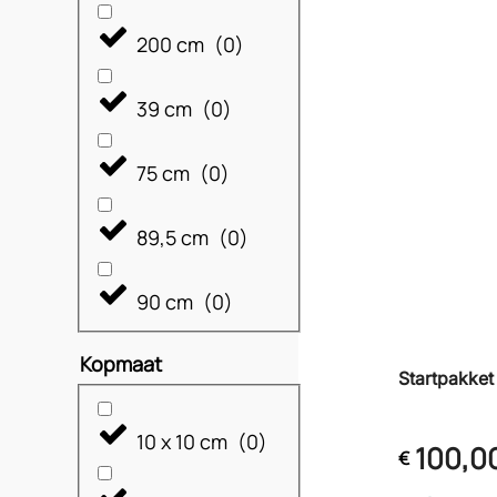
200 cm
(
0
)
39 cm
(
0
)
75 cm
(
0
)
89,5 cm
(
0
)
90 cm
(
0
)
Kopmaat
Startpakket
10 x 10 cm
(
0
)
100,0
€