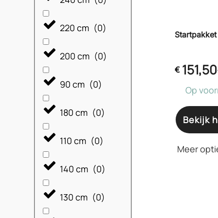
220 cm
(
0
)
Startpakket
200 cm
(
0
)
151,50
€
90 cm
(
0
)
Op voor
180 cm
(
0
)
Bekijk h
110 cm
(
0
)
Meer opti
140 cm
(
0
)
130 cm
(
0
)