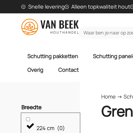
Snelle levering
Alleen topkwaliteit hout
Schutting pakketten
Schutting pane
Overig
Contact
Home
->
Sch
Gren
Breedte
224 cm
(
0
)