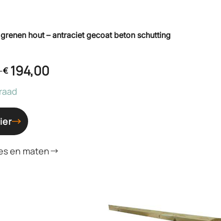
 grenen hout – antraciet gecoat beton schutting
194,00
-
€
raad
ier
es en maten