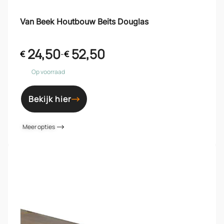
Van Beek Houtbouw Beits Douglas
24,50
52,50
€
-
€
Op voorraad
Bekijk hier
Meer opties