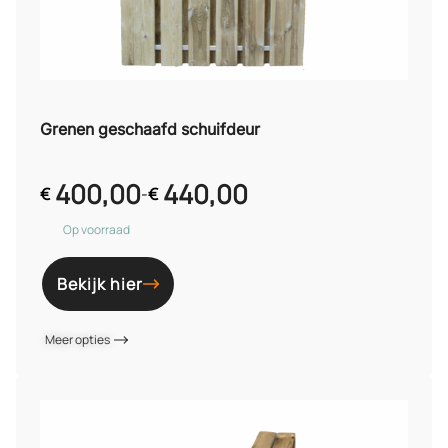
Grenen geschaafd schuifdeur
400,00
440,00
€
-
€
Op voorraad
Bekijk hier
Meer opties