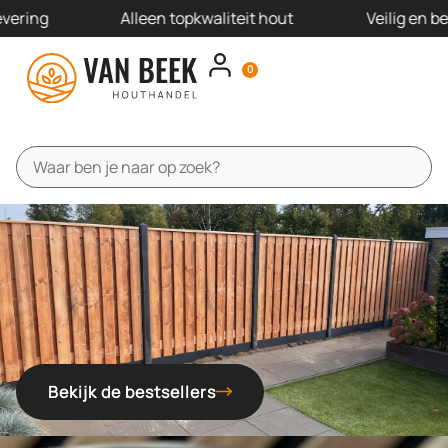
ering
Alleen topkwaliteit hout
Veilig en be
0
Schutting pakketten
Schutting panelen
Schutting onderdelen
Offerte aanvragen
Bekijk de bestsellers