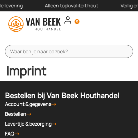
e levering
Alleen topkwaliteit hout
Veilig 
0
Schutting pakketten
Schutting panelen
Schutting onderdelen
Offerte aanvragen
Imprint
Bestellen bij Van Beek Houthandel
Account & gegevens
Bestellen
Levertijd & bezorging
FAQ