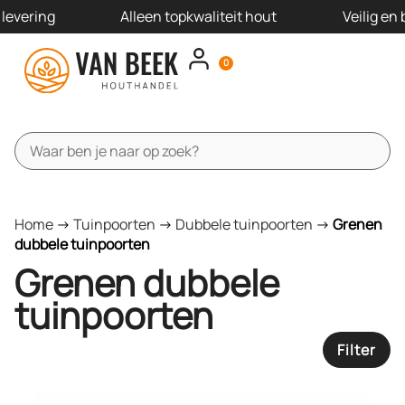
levering
Alleen topkwaliteit hout
Veilig en 
0
Schutting pakketten
Schutting panelen
Schutting onderdelen
Offerte aanvragen
Home
->
Tuinpoorten
->
Dubbele tuinpoorten
->
Grenen
dubbele tuinpoorten
Grenen dubbele
tuinpoorten
Filter