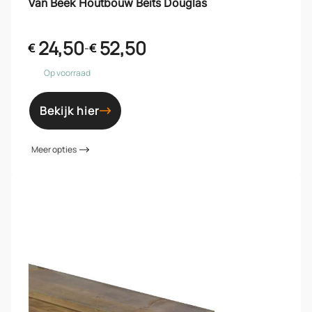
Van Beek Houtbouw Beits Douglas
24,50
52,50
€
-
€
Op voorraad
Bekijk hier
Meer opties