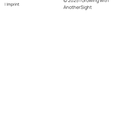
© 2025 | Growing with
|
Imprint
AnotherSight