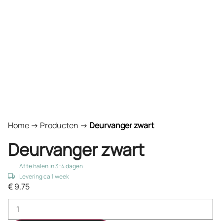
Home
->
Producten
->
Deurvanger zwart
Deurvanger zwart
Af te halen in 3-4 dagen
Levering ca 1 week
€
9,75