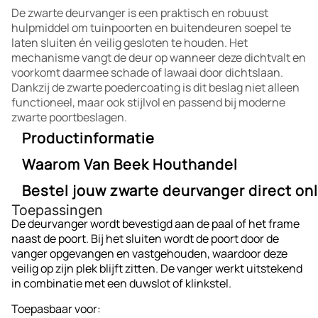
De zwarte deurvanger is een praktisch en robuust
hulpmiddel om tuinpoorten en buitendeuren soepel te
laten sluiten én veilig gesloten te houden. Het
mechanisme vangt de deur op wanneer deze dichtvalt en
voorkomt daarmee schade of lawaai door dichtslaan.
Dankzij de zwarte poedercoating is dit beslag niet alleen
functioneel, maar ook stijlvol en passend bij moderne
zwarte poortbeslagen.
Productinformatie
Type: Deurvanger
Waarom Van Beek Houthandel
Kleur: Zwart (gepoedercoat)
Materiaal: Staal
Bestel jouw zwarte deurvanger direct on
Van Beek Houthandel staat voor vakmanschap,
Afwerking: Weerbestendige coating
Toepassingen
betrouwbaarheid en scherpe prijzen. Dankzij onze ruime
Bevestiging: Schroefmontage
Zorg voor een veilige, nette afwerking van je poort. Bestel
De deurvanger wordt bevestigd aan de paal of het frame
voorraad en snelle levering kun je snel aan de slag met je
Geschikt voor: Houten tuinpoorten,
jouw deurvanger zwart eenvoudig online bij Van Beek
naast de poort. Bij het sluiten wordt de poort door de
project.
schuttingdeuren, buitendeuren
Houthandel – betrouwbare kwaliteit voor een scherpe
vanger opgevangen en vastgehouden, waardoor deze
prijs.
veilig op zijn plek blijft zitten. De vanger werkt uitstekend
in combinatie met een duwslot of klinkstel.
Toepasbaar voor: