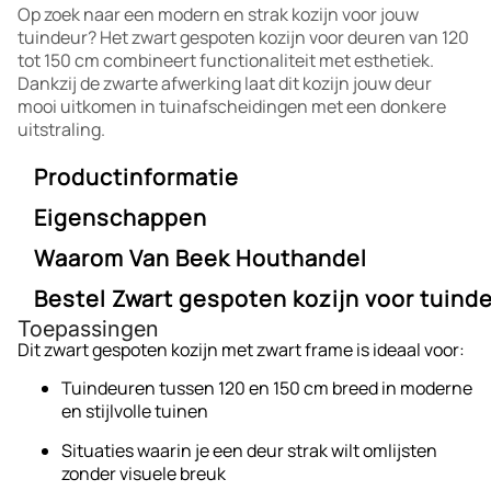
Op zoek naar een modern en strak kozijn voor jouw
tuindeur? Het zwart gespoten kozijn voor deuren van 120
tot 150 cm combineert functionaliteit met esthetiek.
Dankzij de zwarte afwerking laat dit kozijn jouw deur
mooi uitkomen in tuinafscheidingen met een donkere
uitstraling.
Productinformatie
Eigenschappen
Afmetingen:
regels 4,5 × 9 cm
Materiaal:
Zwart gespoten grenen hout
Waarom Van Beek Houthandel
Zwart gespoten hout
: Strakke afwerking die past bij
Inhoud set:
2x Kozijn hout, 1x Bovenregel kozijn., 4x
moderne tuinstijlen
schroeven voor bevestiging van het kozijn., 2x Plaatduim
Bestel Zwart gespoten kozijn voor tuind
Bij Van Beek Houthandel leveren we alleen producten
inclusief schroeven voor bevestiging, 6x Slagpluggen
Toepassingen
van A‑kwaliteit hout, gecombineerd met vakkundige
voor bevestiging van kozijn aan de muur of paal
(kozijn is
Robuuste kaderconstructie
: Zorgt voor stabiliteit
Kies voor elegantie, stevigheid en gemak met dit kozijn
Dit zwart gespoten kozijn met zwart frame is ideaal voor:
constructies. Ons zwart gespoten kozijn met zwart frame
niet geschikt om los in de grond te staan),
1x Sluitplaat
en juiste plaatsing van de deur
van Van Beek Houthandel. Bestel eenvoudig online of
is zorgvuldig afgewerkt, direct leverbaar en perfect te
voor dag-nachtslot inclusief schroeven., 1x Aanslaglat.
Tuindeuren tussen 120 en 150 cm breed in moderne
neem contact op voor advies, maatwerkoplossingen of
combineren met bijpassende deuren, palen en beslag. Zo
en stijlvolle tuinen
hulp bij montage.
heb je één betrouwbare partner voor een complete en
Onderhoudsarm
: Laklaag beschermt het hout
stijlvolle tuindeuropbouw.
tegen weersinvloeden en vergt weinig onderhoud
Situaties waarin je een deur strak wilt omlijsten
zonder visuele breuk