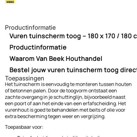
Productinformatie
Vuren tuinscherm toog – 180 x 170 / 180 
Productinformatie
Het vuren tuinscherm met toog is een klassiek en
vriendelijk ogend scherm, ideaal voor wie een natuurlijke
Houtsoort: Vurenhout (geschaafd)
Waarom Van Beek Houthandel
erfafscheiding wil combineren met een speelse
Afmetingen: 180 cm breed × 170 / 180 cm hoog
vormgeving. Dankzij de ronde toogvorm (van 170 naar 180
(toogvorm)
Bestel jouw vuren tuinscherm toog direc
Van Beek Houthandel staat voor kwaliteit, service en een
cm) krijgt je tuin direct meer sfeer en karakter. Het
Constructie: RVS-geschroefd
Toepassingen
ruim assortiment tuinschermen. Of je nu een strakke of
scherm is opgebouwd uit glad geschaafd vurenhout en
Aantal planken: Ca. 15 planken, verticaal geplaatst
Breng extra sfeer in je tuin met dit toogvormige vuren
Het tuinscherm is eenvoudig te monteren tussen houten
klassieke uitstraling zoekt – bij ons vind je altijd het juiste
RVS-geschroefd voor een nette afwerking en extra
Vorm: Toog (gebogen bovenrand)
tuinscherm. Bestel eenvoudig bij Van Beek Houthandel –
of betonnen palen. Door de toogvorm ontstaat een
scherm.
duurzaamheid.
Afwerking: Natuurlijke, lichte houtkleur
scherp geprijsd en direct leverbaar uit eigen voorraad.
zachte overgang in je schuttinglijn, bijvoorbeeld naast
Toepassing: Tuinafscheiding met sierlijke
een poort of aan het einde van een erfafscheiding. Het
uitstraling
vurenhout is goed te behandelen met beits of olie voor
extra bescherming tegen weer en vergrijzing.
Toepasbaar voor: