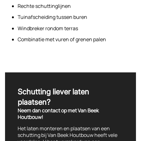
Rechte schuttinglijnen
Vorm: Recht model
Door de horizontale plaatsing oogt het scherm visueel
breder, wat ruimtelijk werkt in kleinere tuinen.
Tuinafscheiding tussen buren
Toepassing: Moderne tuinafscheiding of
Windbreker rondom terras
erfafscheiding
Combinatie met vuren of grenen palen
Schutting liever laten
plaatsen?
Neem dan contact op met Van Beek
Houtbouw!
Het laten monteren en plaatsen van een
schutting bij Van Beek Houtbouw heeft vele