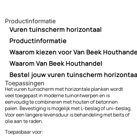
Productinformatie
Vuren tuinscherm horizontaal
Productinformatie
Het vuren tuinscherm horizontaal biedt een moderne en
luchtige uitstraling dankzij de horizontale
Waarom kiezen voor Van Beek Houthande
Materiaal
: Tropisch hardhout zoals Bangkirai of
plankverdeling. Gemaakt van glad geschaafd vurenhout
Angelim Vermelho
en afgewerkt met RVS-schroeven, is dit scherm zowel
Waarom Van Beek Houthandel
Houtsoort: Vuren (geschaafd)
stevig als stijlvol. Dankzij de lichte kleur van het
Plankdikte
: 15 mm
Bestel jouw vuren tuinscherm horizontaal
vurenhout is het scherm eenvoudig te beitsen of te
Van Beek Houthandel staat voor kwaliteit, scherpe
Constructie: Horizontale plankverdeling
behandelen naar eigen smaak. Perfect voor een nette en
Toepassingen
Plankopbouw
: 21 of 23 planken
prijzen en snelle levering. Alles voor een verzorgde en
rustige tuinafscheiding.
Geef jouw tuin een rustige, moderne uitstraling met dit
Het vuren tuinscherm met horizontale planken wordt
duurzame tuinafscheiding bestel je eenvoudig online.
horizontale vuren tuinscherm. Bestel eenvoudig online
veel toegepast in moderne tuinontwerpen en is
Afwerking: RVS-geschroefd
Constructie
:
bij Van Beek Houthandel – altijd uit voorraad leverbaar.
eenvoudig te combineren met houten of betonnen
palen. Bevestiging is mogelijk met L-beslag of uni-beslag.
Afmetingen: Standaard 180 × 180 cm
Massieve hardhouten omlijsting
Voor een langere levensduur is behandeling met beits of
olie aan te raden.
Planken: Ca. 15 planken horizontaal geplaatst
Stevige structuur voor langdurig gebruik
Toepasbaar voor: