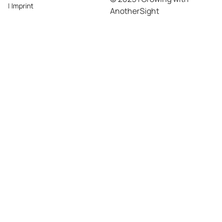
|
Imprint
AnotherSight