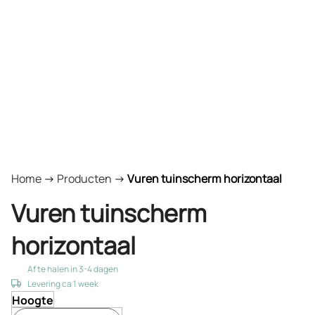
Home
->
Producten
->
Vuren tuinscherm horizontaal
Vuren tuinscherm
horizontaal
Af te halen in 3-4 dagen
Levering ca 1 week
Hoogte