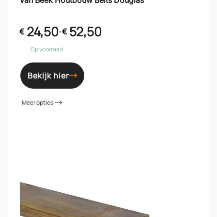
Van Beek Houtbouw Beits Douglas
24,50
52,50
€
-
€
Op voorraad
Bekijk hier
Meer opties