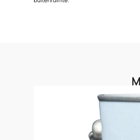
buitenruimte.
geïntegreerde afdeklat voor een n
afwerking.
M