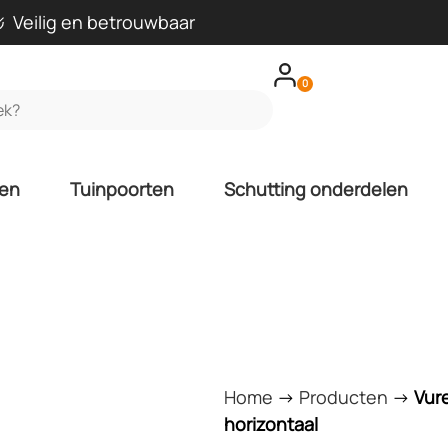
Veilig en betrouwbaar
0
len
Tuinpoorten
Schutting onderdelen
Home
->
Producten
->
Vur
horizontaal