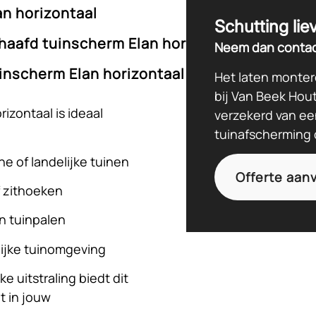
n horizontaal
Schutting lie
haafd tuinscherm Elan horizontaal van Van 
Neem dan contac
end tuinscherm? Het
ontaal biedt een
inscherm Elan horizontaal eenvoudig online
Het laten monter
waardige vuren
houtlook. Dankzij de
bij Van Beek Hou
t hout. Onze
erialen is dit scherm
 met het vuren
izontaal is ideaal
verzekerd van ee
fscheiding in jouw
 van Van Beek
tuinafscherming 
 neem contact met
e of landelijke tuinen
twerk.
Offerte aan
ut
 zithoeken
rdere maten en stijlen
t smalle latten van 1,3
n tuinpalen
van 1,6 x 9,5 cm. Aan
ssend beslag, palen
lijke tuinomgeving
eveer 1 cm
mplete tuinafscheiding
e uitstraling biedt dit
t in jouw
rkt met een