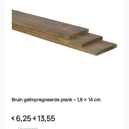
Bruin geïmpregneerde plank – 1,8 x 14 cm
6,25
13,55
€
-
€
Op voorraad