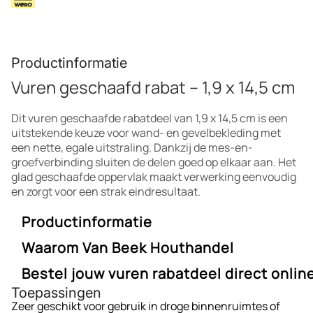
Productinformatie
Vuren geschaafd rabat – 1,9 x 14,5 cm
Dit vuren geschaafde rabatdeel van 1,9 x 14,5 cm is een
uitstekende keuze voor wand- en gevelbekleding met
een nette, egale uitstraling. Dankzij de mes-en-
groefverbinding sluiten de delen goed op elkaar aan. Het
glad geschaafde oppervlak maakt verwerking eenvoudig
en zorgt voor een strak eindresultaat.
Productinformatie
Waarom Van Beek Houthandel
Afmetingen:
1,9 x 14,5 cm
Bewerking:
Geschaafd, mes-en-groef
Bestel jouw vuren rabatdeel direct onlin
Van Beek Houthandel staat voor vakmanschap,
Houtsoort:
Vuren
Toepassingen
betrouwbaarheid en scherpe prijzen. Dankzij onze ruime
Toepassing:
Wandbekleding, gevels, schuttingen
Werk je schutting, gevel of wand netjes af met dit vuren
Zeer geschikt voor gebruik in droge binnenruimtes of
voorraad en online bestelgemak start jij snel met bouwen
Eigenschappen:
Licht van gewicht, strak, eenvoudig te