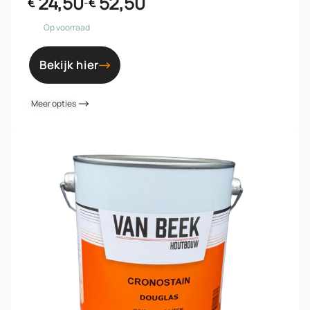
24,50
52,50
€
-
€
Op voorraad
Bekijk hier
Meer opties