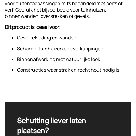
geschaafde rabatdeel. Bestel eenvoudig online bij Van
voor buitentoepassingen mits behandeld met beits of
aan een duurzaam project.
verwerken
Beek Houthandel – kwaliteit en service voor een scherpe
verf. Gebruik het bijvoorbeeld voor tuinhuizen,
prijs.
binnenwanden, overstekken of gevels.
Dit product is ideaal voor:
Gevelbekleding en wanden
Schuren, tuinhuizen en overkappingen
Binnenafwerking met natuurlijke look
Constructies waar strak en recht hout nodig is
Schutting liever laten
plaatsen?