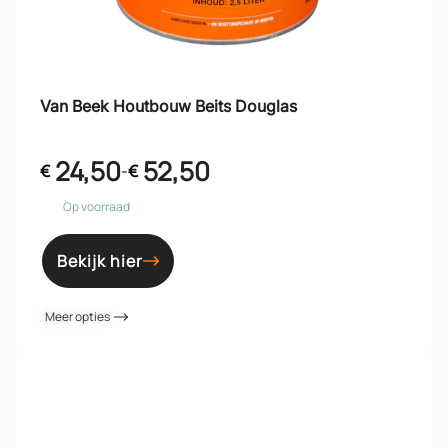
Van Beek Houtbouw Beits Douglas
24,50
52,50
€
-
€
Op voorraad
Bekijk hier
Meer opties