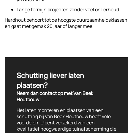
Deskundig advies en snelle levering uit voorraad
Lange termijn projecten zonder veel onderhoud
Door de horizontale plaatsing oogt het scherm visueel
Een hardhouten scherm koop je voor de lange termijn –
Hardhout behoort tot de hoogste duurzaamheidsklassen
breder, wat ruimtelijk werkt in kleinere tuinen.
en dan wil je zeker zijn van topkwaliteit.
en gaat met gemak 20 jaar of langer mee.
Schutting liever laten
plaatsen?
Neem dan contact op met Van Beek
Houtbouw!
Het laten monteren en plaatsen van een
schutting bij Van Beek Houtbouw heeft vele
voordelen. U bent verzekerd van een
kwalitatief hoogwaardige tuinafscherming die