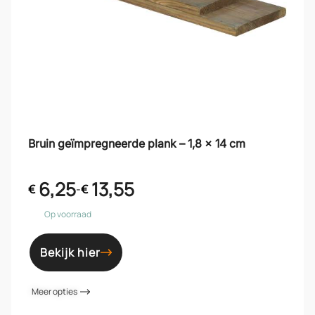
Bruin geïmpregneerde plank – 1,8 x 14 cm
6,25
13,55
€
-
€
Op voorraad
Bekijk hier
Meer opties