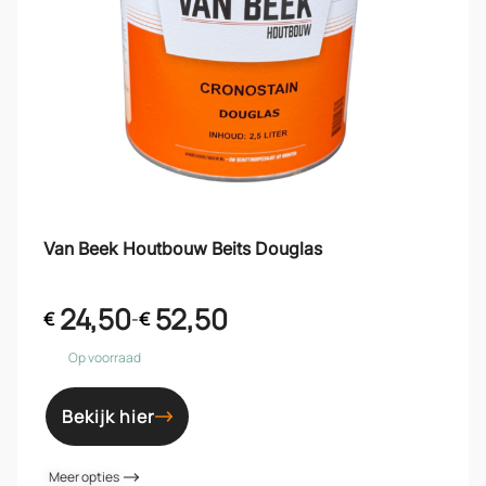
Van Beek Houtbouw Beits Douglas
24,50
52,50
€
-
€
Op voorraad
Bekijk hier
Meer opties