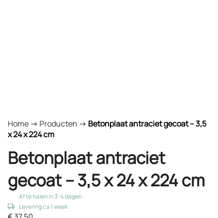
Home
->
Producten
->
Betonplaat antraciet gecoat – 3,5
x 24 x 224 cm
Betonplaat antraciet
gecoat – 3,5 x 24 x 224 cm
Af te halen in 3-4 dagen
Levering ca 1 week
€
37,50