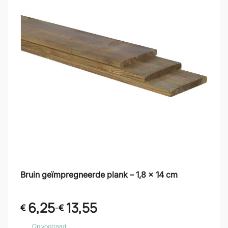
Bruin geïmpregneerde plank – 1,8 x 14 cm
6,25
13,55
€
-
€
Op voorraad