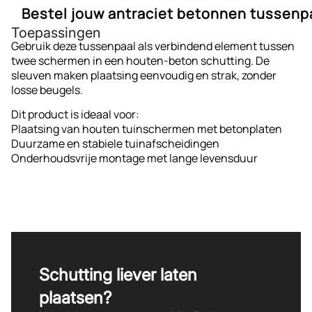
Kleur:
Antraciet (ongecoat)
twee sleuven, waardoor je eenvoudig schermen en
Bestel jouw antraciet betonnen tussenpa
Van Beek Houthandel staat voor vakmanschap,
Type:
Tussenpaal met 2 sleuven
onderplaten in de juiste positie schuift. Dankzij de
Toepassingen
betrouwbaarheid en scherpe prijzen. Dankzij onze ruime
Materiaal:
Massief beton
ongecoate afwerking behoudt de paal een robuuste,
Zorg voor een stevige, nette basis voor jouw
Gebruik deze tussenpaal als verbindend element tussen
voorraad en online bestelgemak start jij snel met bouwen
Toepassing:
Houten tuinschermen met betonplaat
natuurlijke betonlook die goed past bij diverse tuinstijlen.
tuinschutting. Bestel de beton tussenpaal antraciet
twee schermen in een houten-beton schutting. De
aan een duurzaam project.
ongecoat – 10 x 10 x 180 cm eenvoudig online bij Van Beek
sleuven maken plaatsing eenvoudig en strak, zonder
Houthandel.
losse beugels.
Dit product is ideaal voor:
Plaatsing van houten tuinschermen met betonplaten
Duurzame en stabiele tuinafscheidingen
Onderhoudsvrije montage met lange levensduur
Schutting liever laten
plaatsen?