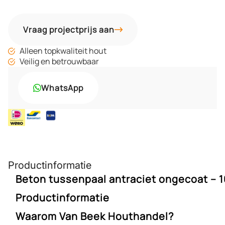
Vraag projectprijs aan
Alleen topkwaliteit hout
Veilig en betrouwbaar
WhatsApp
Productinformatie
Beton tussenpaal antraciet ongecoat – 1
Productinformatie
Deze antracietkleurige tussenpaal van 10 x 10 x 180 cm is
perfect voor het plaatsen van houten tuinschermen. De
Waarom Van Beek Houthandel?
Afmetingen:
10 x 10 x 180 cm
paal is vervaardigd uit massief beton en voorzien van