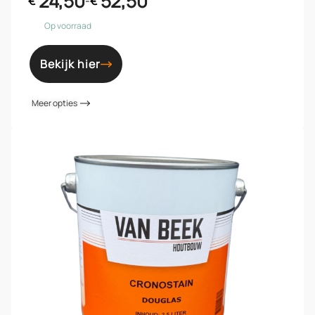
24,50
52,50
€
-
€
Op voorraad
Bekijk hier
Meer opties