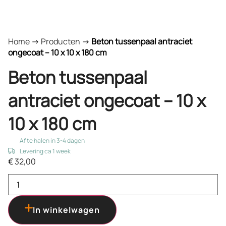
Home
->
Producten
->
Beton tussenpaal antraciet
ongecoat – 10 x 10 x 180 cm
Beton tussenpaal
antraciet ongecoat – 10 x
10 x 180 cm
Af te halen in 3-4 dagen
Levering ca 1 week
€
32,00
In winkelwagen