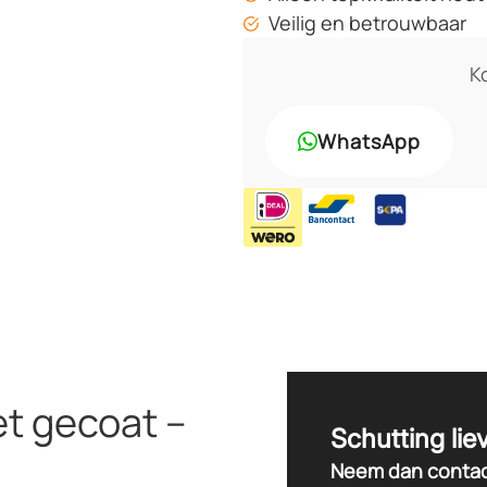
Veilig en betrouwbaar
Ko
WhatsApp
et gecoat –
Schutting lie
Neem dan contac