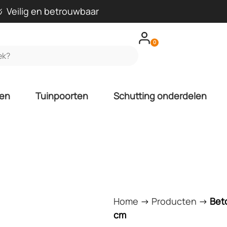
Veilig en betrouwbaar
0
len
Tuinpoorten
Schutting onderdelen
Home
->
Producten
->
Beto
cm