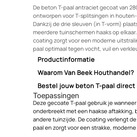
De beton T-paal antraciet gecoat van 280
ontworpen voor T-splitsingen in houten
Dankzij de drie sleuven (in T-vorm) plaa
meerdere tuinschermen haaks op elkaar. 
coating zorgt voor een moderne uitstral
paal optimaal tegen vocht, vuil en verkle
Productinformatie
Waarom Van Beek Houthandel?
Afmetingen:
10 x 10 x 280 cm
Kleur:
Antraciet (gecoat)
Bestel jouw beton T-paal direct
Van Beek Houthandel staat voor vakman
Type:
T-paal met 3 sleuven (T-configurat
Toepassingen
betrouwbaarheid en scherpe prijzen. Da
Materiaal:
Gecoat beton
Zorg voor een robuuste T-verbinding in j
Deze gecoate T-paal gebruik je wanneer 
voorraad en online bestelgemak start ji
Toepassing:
T-splitsingen in houten-be
de antraciet gecoate beton T-paal 280 c
onderbreekt met een haakse aftakking, 
een duurzaam project.
Beek Houthandel – kwaliteit en gemak in
andere tuinzijde. De coating verlengt d
paal en zorgt voor een strakke, moderne 