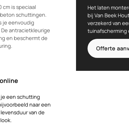
 cm is speciaal
Het laten monter
-beton schuttingen.
bij Van Beek Hou
ts je eenvoudig
verzekerd van ee
De antracietkleurige
tuinafscherming 
ing en beschermt de
uring.
Offerte aan
 online
schap,
ie)
nkzij onze ruime
ouw schutting. Bestel
je een schutting
j snel met bouwen aan
ton schuttingen
m eenvoudig bij Van
bijvoorbeeld naar een
 één.
e levensduur van de
look.