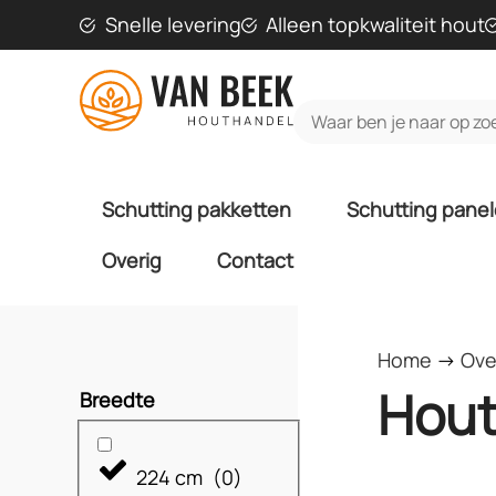
Snelle levering
Alleen topkwaliteit hout
Schutting pakketten
Schutting pane
Overig
Contact
Home
->
Ove
Hout
Breedte
224 cm
(
0
)