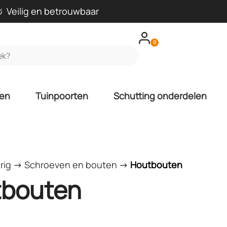
Veilig en betrouwbaar
0
len
Tuinpoorten
Schutting onderdelen
rig
->
Schroeven en bouten
->
Houtbouten
bouten