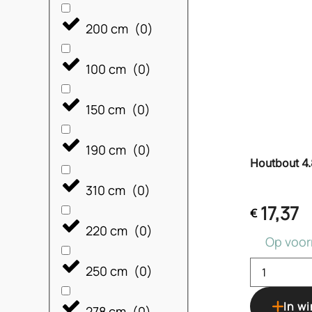
200 cm
(
0
)
100 cm
(
0
)
150 cm
(
0
)
190 cm
(
0
)
Houtbout 4.
310 cm
(
0
)
17,37
€
220 cm
(
0
)
Op voor
250 cm
(
0
)
In w
278 cm
(
0
)