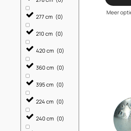
Meer opti
277 cm
(
0
)
210 cm
(
0
)
420 cm
(
0
)
360 cm
(
0
)
395 cm
(
0
)
224 cm
(
0
)
240 cm
(
0
)