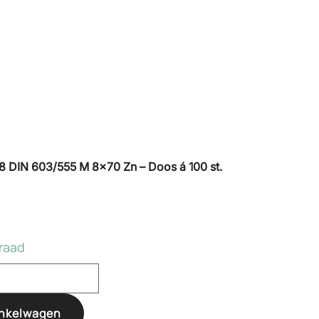
8 DIN 603/555 M 8×70 Zn – Doos á 100 st.
raad
inkelwagen