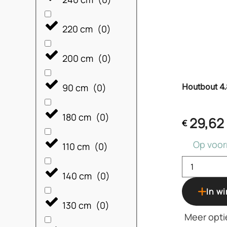
220 cm
(
0
)
200 cm
(
0
)
90 cm
(
0
)
Houtbout 4.
180 cm
(
0
)
29,62
€
Op voor
110 cm
(
0
)
140 cm
(
0
)
In w
130 cm
(
0
)
Meer opti