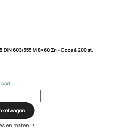
8 DIN 603/555 M 8×60 Zn – Doos á 200 st.
raad
inkelwagen
es en maten