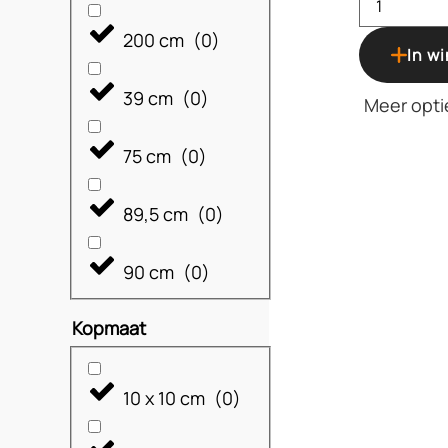
200 cm
(
0
)
In w
39 cm
(
0
)
Meer opti
75 cm
(
0
)
89,5 cm
(
0
)
90 cm
(
0
)
Kopmaat
10 x 10 cm
(
0
)